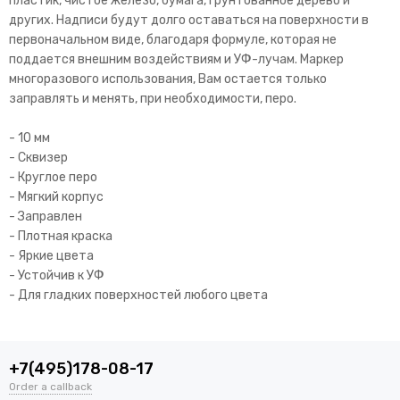
пластик, чистое железо, бумага, грунтованное дерево и
других. Надписи будут долго оставаться на поверхности в
первоначальном виде, благодаря формуле, которая не
поддается внешним воздействиям и УФ-лучам. Маркер
многоразового использования, Вам остается только
заправлять и менять, при необходимости, перо.
- 10 мм
- Сквизер
- Круглое перо
- Мягкий корпус
- Заправлен
- Плотная краска
- Яркие цвета
- Устойчив к УФ
- Для гладких поверхностей любого цвета
+7(495)178-08-17
Order a callback