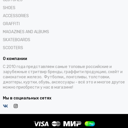
SHOES
ACCESSORIES
GRAFFITI
MAGAZINES AND ALBUMS
SKATEBOARDS
SCOOTERS
О компании
С 2010 года представляем самые топовые российские и
зарубежные стритвир бренды, граффити продукцию, скейт и
самокатное железо. Футболки,, лонгсливы, толстовки,
джоггеры, куртки, обувь, аксессуары - всё это и многое другое
можно приобрести у нас в магазине!
Мы в социальных сетях