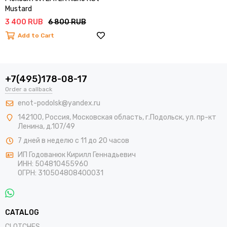
Mustard
3 400 RUB
6 800 RUB
Add to Cart
+7(495)178-08-17
Order a callback
enot-podolsk@yandex.ru
142100
,
Россия
,
Московская область
, г.Подольск,
ул. пр-кт
Ленина, д.107/49
7 дней в неделю с 11 до 20 часов
ИП Годованюк Кирилл Геннадьевич
ИНН: 504810455960
ОГРН: 310504808400031
CATALOG
CLOTCHES