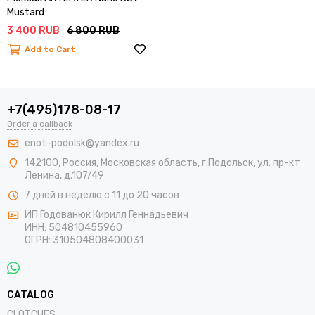
Mustard
3 400 RUB
6 800 RUB
Add to Cart
+7(495)178-08-17
Order a callback
enot-podolsk@yandex.ru
142100
,
Россия
,
Московская область
, г.Подольск,
ул. пр-кт
Ленина, д.107/49
7 дней в неделю с 11 до 20 часов
ИП Годованюк Кирилл Геннадьевич
ИНН: 504810455960
ОГРН: 310504808400031
CATALOG
CLOTCHES