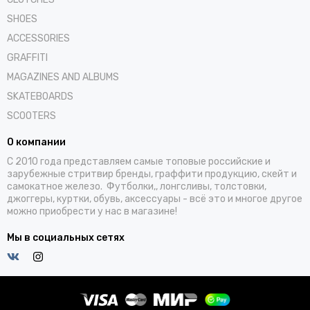
SHOES
ACCESSORIES
GRAFFITI
MAGAZINES AND ALBUMS
SKATEBOARDS
SCOOTERS
О компании
С 2010 года представляем самые топовые российские и
зарубежные стритвир бренды, граффити продукцию, скейт и
самокатное железо. Футболки,, лонгсливы, толстовки,
джоггеры, куртки, обувь, аксессуары - всё это и многое другое
можно приобрести у нас в магазине!
Мы в социальных сетях