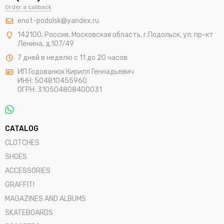
Order a callback
enot-podolsk@yandex.ru
142100
,
Россия
,
Московская область
, г.Подольск,
ул. пр-кт
Ленина, д.107/49
7 дней в неделю с 11 до 20 часов
ИП Годованюк Кирилл Геннадьевич
ИНН: 504810455960
ОГРН: 310504808400031
CATALOG
CLOTCHES
SHOES
ACCESSORIES
GRAFFITI
MAGAZINES AND ALBUMS
SKATEBOARDS