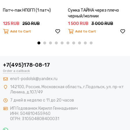
Патч-пак НПОГП (1 патч)
Сумка ТАЙНА через плечо
черный/молнии
125 RUB
250 RUB
1 500 RUB
3 000 RUB
Add to Cart
Add to Cart
+7(495)178-08-17
Order a callback
enot-podolsk@yandex.ru
142100
,
Россия
,
Московская область
, г.Подольск,
ул. пр-кт
Ленина, д.107/49
7 дней в неделю с 11 до 20 часов
ИП Годованюк Кирилл Геннадьевич
ИНН: 504810455960
ОГРН: 310504808400031