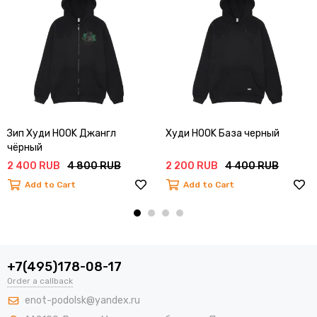
Зип Худи HOOK Джангл
Худи HOOK База черный
чёрный
2 400 RUB
4 800 RUB
2 200 RUB
4 400 RUB
Add to Cart
Add to Cart
+7(495)178-08-17
Order a callback
enot-podolsk@yandex.ru