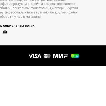
ффити продукцию, скейт и самокатное железо.
болки,, лонгсливы, толстовки, джоггеры, куртки,
вь, аксессуары - всё это и многое другое можно
обрести у нас в магазине!
 в социальных сетях