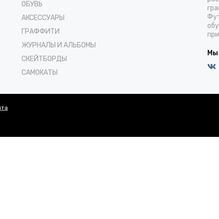
ОБУВЬ
гра
Фут
АКСЕССУАРЫ
обу
ГРАФФИТИ
при
ЖУРНАЛЫ И АЛЬБОМЫ
Мы
СКЕЙТБОРДЫ
САМОКАТЫ
йта