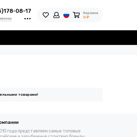
5)178-08-17
Корзина
0 ₽
звонок
тельными товарами!
компании
010 года представляем самые топовые
сийские и зарубежные стритвир бренды,