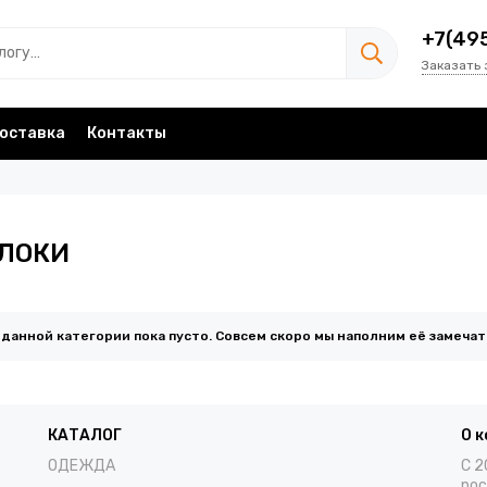
+7(49
Заказать 
оставка
Контакты
ЛОКИ
 данной категории пока пусто. Совсем скоро мы наполним её замеча
КАТАЛОГ
О 
ОДЕЖДА
С 2
рос