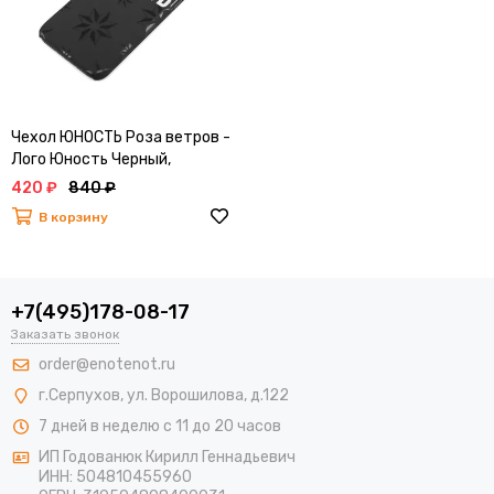
Чехол ЮНОСТЬ Роза ветров -
Лого Юность Черный,
Пластик Soft Touch, 6/6S
420 ₽
840 ₽
В корзину
+7(495)178-08-17
Заказать звонок
order@enotenot.ru
г.Серпухов, ул. Ворошилова, д.122
7 дней в неделю с 11 до 20 часов
ИП Годованюк Кирилл Геннадьевич
ИНН: 504810455960