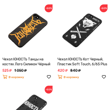
−50%
−50%
Чехол ЮНОСТЬ Танцы на
Чехол ЮНОСТЬ Кот Черный,
костях Лого Силикон Чёрный
Пластик Soft Touch, 6/6S Plus
6/6S Plus
525 ₽
1 050 ₽
420 ₽
840 ₽
В корзину
В корзину
−50%