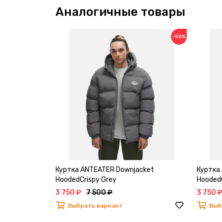
Аналогичные товары
−50%
Куртка ANTEATER Downjacket
Куртка
HoodedCrispy Grey
HoodedC
3 750 ₽
7 500 ₽
3 750 
Выбрать вариант
Выб