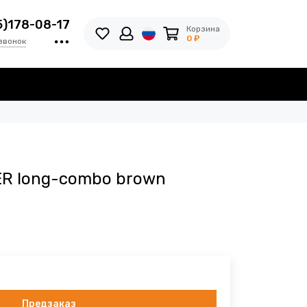
5)178-08-17
Корзина
0 ₽
звонок
R long-combo brown
Предзаказ