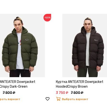
−50%
 ANTEATER Downjacket
Куртка ANTEATER Downjacket
rispy Dark-Green
HoodedCrispy Brown
₽
7 500 ₽
3 750 ₽
7 500 ₽
рать вариант
Выбрать вариант