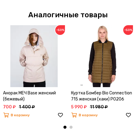
Аналогичные товары
−50%
−50%
Анорак МЕЧ Base женский
Куртка Бомбер Bio Connection
(бежевый)
715 женская (хаки) Р0206
700 ₽
1 400 ₽
5 990 ₽
11 980 ₽
В корзину
В корзину