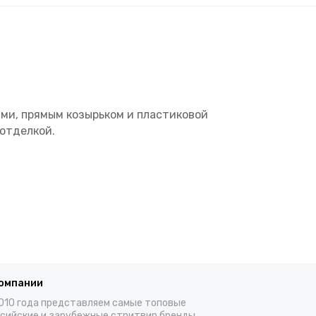
ями, прямым козырьком и пластиковой
 отделкой.
компании
010 года представляем самые топовые
сийские и зарубежные стритвир бренды,