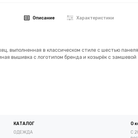
Описание
Характеристики
жец, выполненная в классическом стиле с шестью панел
мная вышивка с логотипом бренда и козырёк с замшевой
КАТАЛОГ
О 
ОДЕЖДА
С 2
рос