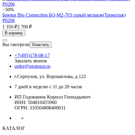
−50%
Брюки Bio Connection БО-М2-703 серый меланж(Трикотаж)
Р0206
1 350 ₽
2 700 ₽
В корзину
Вы смотрели
Очистить
+7(495)178-08-17
Заказать звонок
order@enotenot.ru
г.Серпухов, ул. Ворошилова, д.122
7 дней в неделю с 11 до 20 часов
ИП Годованюк Кирилл Геннадьевич
ИНН: 504810455960
ОГРН: 310504808400031
КАТАЛОГ