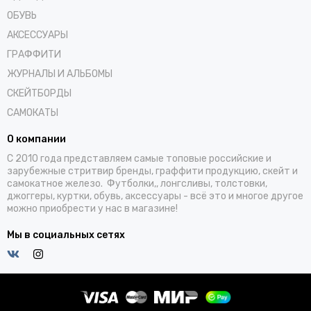
ОБУВЬ
АКСЕССУАРЫ
ГРАФФИТИ
ЖУРНАЛЫ И АЛЬБОМЫ
СКЕЙТБОРДЫ
САМОКАТЫ
О компании
С 2010 года представляем самые топовые российские и
зарубежные стритвир бренды, граффити продукцию, скейт и
самокатное железо. Футболки,, лонгсливы, толстовки,
джоггеры, куртки, обувь, аксессуары - всё это и многое другое
можно приобрести у нас в магазине!
Мы в социальных сетях