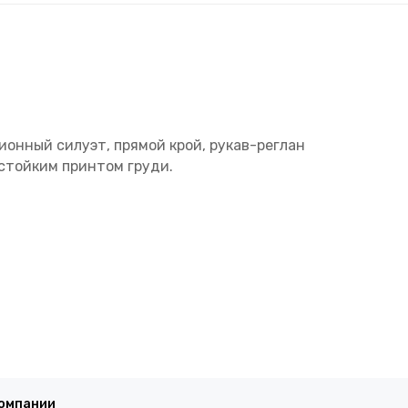
онный силуэт, прямой крой, рукав-реглан
стойким принтом груди.
компании