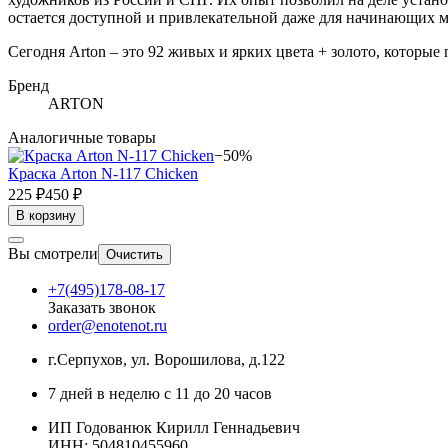
остается доступной и привлекательной даже для начинающих м
Сегодня Arton – это 92 живых и ярких цвета + золото, которые
Бренд
ARTON
Аналогичные товары
−50%
Краска Arton N-117 Chicken
225 ₽
450 ₽
В корзину
Вы смотрели
Очистить
+7(495)178-08-17
Заказать звонок
order@enotenot.ru
г.Серпухов, ул. Ворошилова, д.122
7 дней в неделю с 11 до 20 часов
ИП Годованюк Кирилл Геннадьевич
ИНН: 504810455960