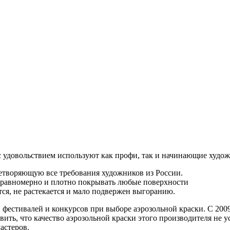
 с удовольствием используют как профи, так и начинающие худо
етворяющую все требования художников из России.
 равномерно и плотно покрывать любые поверхности
ся, не растекается и мало подвержен выгоранию.
в фестивалей и конкурсов при выборе аэрозольной краски. С 200
ить, что качество аэрозольной краски этого производителя не у
астеров.