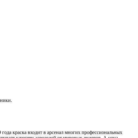
жники.
9 года краска входит в арсенал многих профессиональных
ступает качеству аэрозолей от мировых лидеров. А цена