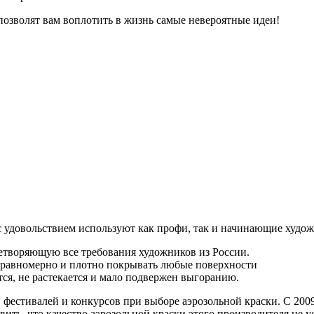
 позволят вам воплотить в жизнь самые невероятные идеи!
 с удовольствием используют как профи, так и начинающие худо
етворяющую все требования художников из России.
 равномерно и плотно покрывать любые поверхности
ся, не растекается и мало подвержен выгоранию.
в фестивалей и конкурсов при выборе аэрозольной краски. С 200
ить, что качество аэрозольной краски этого производителя не у