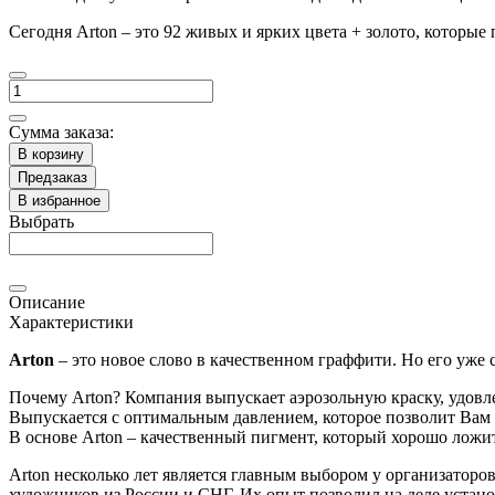
Сегодня Arton – это 92 живых и ярких цвета + золото, которые
Сумма заказа:
В корзину
Предзаказ
В избранное
Выбрать
Описание
Характеристики
Arton
– это новое слово в качественном граффити. Но его уже
Почему Arton? Компания выпускает аэрозольную краску, удовл
Выпускается с оптимальным давлением, которое позволит Вам
В основе Arton – качественный пигмент, который хорошо ложит
Arton несколько лет является главным выбором у организаторо
художников из России и СНГ. Их опыт позволил на деле установ