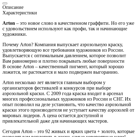
Описание
Характеристики
Arton
– это новое слово в качественном граффити. Но его уже
с удовольствием используют как профи, так и начинающие
художники.
Почему Arton? Компания выпускает аэрозольную краску,
удовлетворяющую все требования художников из России.
Выпускается с оптимальным давлением, которое позволит
Вам равномерно и плотно покрывать любые поверхности
В основе Arton – качественный пигмент, который хорошо
ложится, не растекается и мало подвержен выгоранию.
Arton несколько лет является главным выбором у
организаторов фестивалей и конкурсов при выборе
аэрозольной краски. С 2009 года краска входит в арсенал
многих профессиональных художников из России и СНГ. Их
опыт позволил на деле установить, что качество аэрозольной
краски этого производителя не уступает качеству аэрозолей от
мировых лидеров. А цена остается доступной и
привлекательной даже для начинающих мастеров.
Сегодня Arton – это 92 живых и ярких цвета + золото, которые
позволят вам воплотить в жизнь самые невероятные идеи!