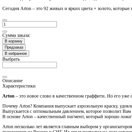
Сегодня Arton – это 92 живых и ярких цвета + золото, которые
Сумма заказа:
В корзину
Предзаказ
В избранное
Выбрать
Описание
Характеристики
Arton
– это новое слово в качественном граффити. Но его уже
Почему Arton? Компания выпускает аэрозольную краску, удовл
Выпускается с оптимальным давлением, которое позволит Вам
В основе Arton – качественный пигмент, который хорошо ложит
Arton несколько лет является главным выбором у организаторо
художников из России и СНГ. Их опыт позволил на деле установ