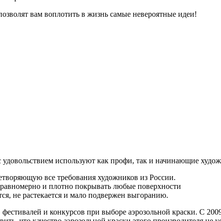
 позволят вам воплотить в жизнь самые невероятные идеи!
 с удовольствием используют как профи, так и начинающие худо
етворяющую все требования художников из России.
 равномерно и плотно покрывать любые поверхности
ся, не растекается и мало подвержен выгоранию.
в фестивалей и конкурсов при выборе аэрозольной краски. С 200
ить, что качество аэрозольной краски этого производителя не у