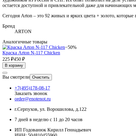
остается доступной и привлекательной даже для начинающих м
Сегодня Arton – это 92 живых и ярких цвета + золото, которые
Бренд
ARTON
Аналогичные товары
−50%
Краска Arton N-117 Chicken
225 ₽
450 ₽
В корзину
Вы смотрели
Очистить
+7(495)178-08-17
Заказать звонок
order@enotenot.ru
г.Серпухов, ул. Ворошилова, д.122
7 дней в неделю с 11 до 20 часов
ИП Годованюк Кирилл Геннадьевич
ИНН: 504810455960