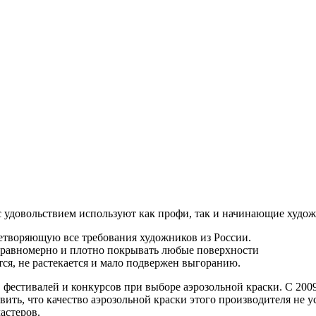
 с удовольствием используют как профи, так и начинающие худо
етворяющую все требования художников из России.
 равномерно и плотно покрывать любые поверхности
ся, не растекается и мало подвержен выгоранию.
в фестивалей и конкурсов при выборе аэрозольной краски. С 200
ить, что качество аэрозольной краски этого производителя не у
астеров.