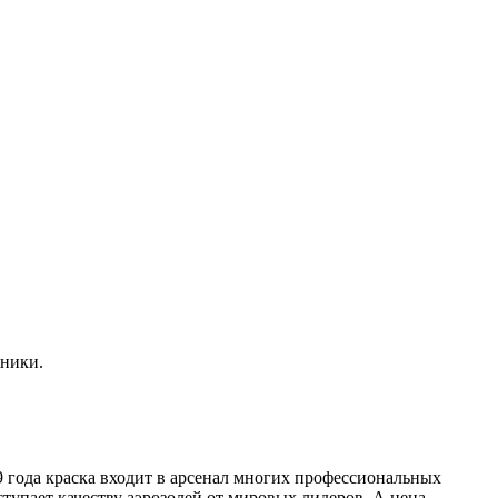
жники.
9 года краска входит в арсенал многих профессиональных
ступает качеству аэрозолей от мировых лидеров. А цена