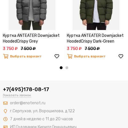
Куртка ANTEATER Downjacket
Куртка ANTEATER Downjacket
HoodedCrispy Grey
HoodedCrispy Dark-Green
3 750 ₽
7 500 ₽
3 750 ₽
7 500 ₽
Выбрать вариант
Выбрать вариант
+7(495)178-08-17
Заказать звонок
order@enotenot.ru
г.Серпухов, ул. Ворошилова, д.122
7 дней в неделю с 11 до 20 часов
ИП Годованюк Кирилл Геннадьевич