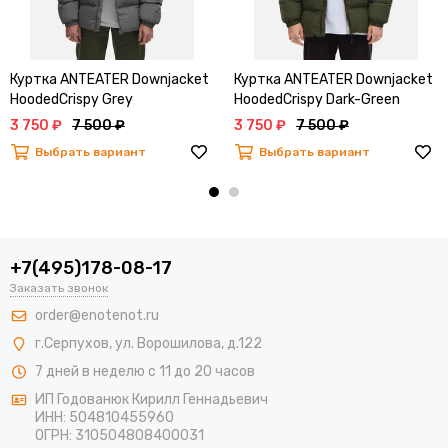
Куртка ANTEATER Downjacket
Куртка ANTEATER Downjacket
HoodedCrispy Grey
HoodedCrispy Dark-Green
3 750 ₽
7 500 ₽
3 750 ₽
7 500 ₽
Выбрать вариант
Выбрать вариант
+7(495)178-08-17
Заказать звонок
order@enotenot.ru
г.Серпухов, ул. Ворошилова, д.122
7 дней в неделю с 11 до 20 часов
ИП Годованюк Кирилл Геннадьевич
ИНН: 504810455960
ОГРН: 310504808400031