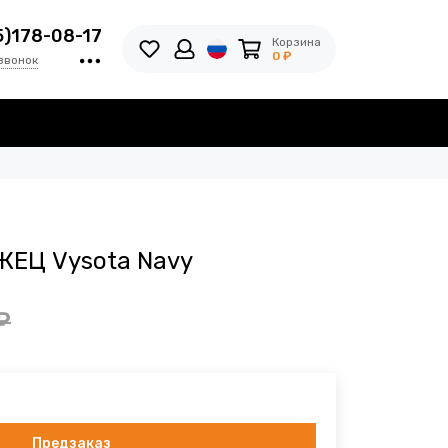
5)178-08-17
Корзина
0 ₽
звонок
ЕЦ Vysota Navy
₽
Предзаказ