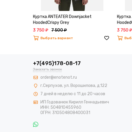
Куртка ANTEATER Downjacket
Куртка
HoodedCrispy Grey
HoodedC
3 750 ₽
7 500 ₽
3 750 
Выбрать вариант
Выб
+7(495)178-08-17
Заказать звонок
order@enotenot.ru
г.Серпухов, ул. Ворошилова, д.122
7 дней в неделю с 11 до 20 часов
ИП Годованюк Кирилл Геннадьевич
ИНН: 504810455960
ОГРН: 310504808400031