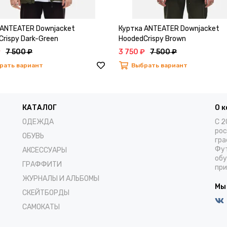
 ANTEATER Downjacket
Куртка ANTEATER Downjacket
rispy Dark-Green
HoodedCrispy Brown
₽
7 500 ₽
3 750 ₽
7 500 ₽
рать вариант
Выбрать вариант
КАТАЛОГ
О 
ОДЕЖДА
С 2
рос
ОБУВЬ
гра
Фут
АКСЕССУАРЫ
обу
ГРАФФИТИ
при
ЖУРНАЛЫ И АЛЬБОМЫ
Мы
СКЕЙТБОРДЫ
САМОКАТЫ