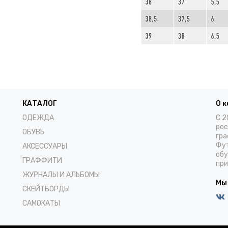
КАТАЛОГ
О 
ОДЕЖДА
С 2
рос
ОБУВЬ
гра
Фут
АКСЕССУАРЫ
обу
ГРАФФИТИ
при
ЖУРНАЛЫ И АЛЬБОМЫ
Мы
СКЕЙТБОРДЫ
САМОКАТЫ