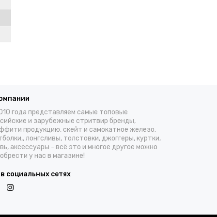
компании
010 года представляем самые топовые
сийские и зарубежные стритвир бренды,
ффити продукцию, скейт и самокатное железо.
болки,, лонгсливы, толстовки, джоггеры, куртки,
вь, аксессуары - всё это и многое другое можно
обрести у нас в магазине!
 в социальных сетях