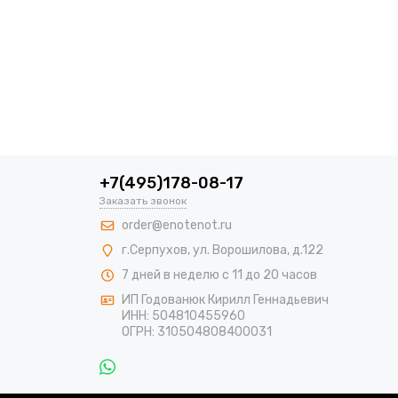
+7(495)178-08-17
Заказать звонок
order@enotenot.ru
г.Серпухов, ул. Ворошилова, д.122
7 дней в неделю с 11 до 20 часов
ИП Годованюк Кирилл Геннадьевич
ИНН: 504810455960
ОГРН: 310504808400031