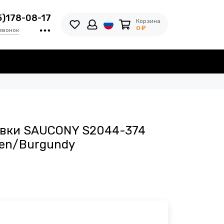
5)178-08-17
Корзина
0 ₽
звонок
вки SAUCONY S2044-374
reen/Burgundy