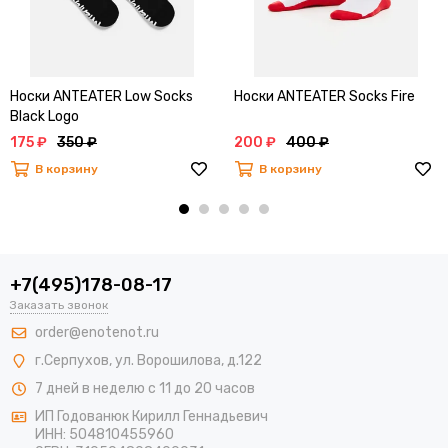
Носки ANTEATER Low Socks
Носки ANTEATER Socks Fire
Black Logo
175 ₽
350 ₽
200 ₽
400 ₽
В корзину
В корзину
+7(495)178-08-17
Заказать звонок
order@enotenot.ru
г.Серпухов, ул. Ворошилова, д.122
7 дней в неделю с 11 до 20 часов
ИП Годованюк Кирилл Геннадьевич
ИНН: 504810455960