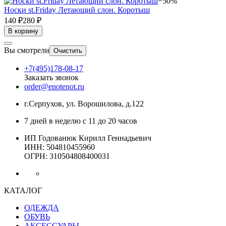
−50%
Носки st.Friday Летающий слон. Коротыш
140 ₽
280 ₽
В корзину
Вы смотрели
Очистить
+7(495)178-08-17
Заказать звонок
order@enotenot.ru
г.Серпухов, ул. Ворошилова, д.122
7 дней в неделю с 11 до 20 часов
ИП Годованюк Кирилл Геннадьевич
ИНН: 504810455960
ОГРН: 310504808400031
КАТАЛОГ
ОДЕЖДА
ОБУВЬ
АКСЕССУАРЫ