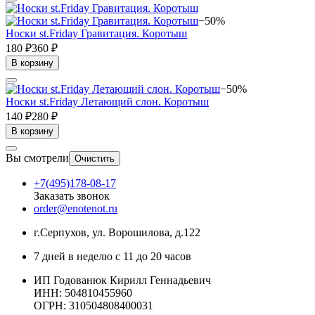
−50%
Носки st.Friday Гравитация. Коротыш
180 ₽
360 ₽
В корзину
−50%
Носки st.Friday Летающий слон. Коротыш
140 ₽
280 ₽
В корзину
Вы смотрели
Очистить
+7(495)178-08-17
Заказать звонок
order@enotenot.ru
г.Серпухов, ул. Ворошилова, д.122
7 дней в неделю с 11 до 20 часов
ИП Годованюк Кирилл Геннадьевич
ИНН: 504810455960
ОГРН: 310504808400031