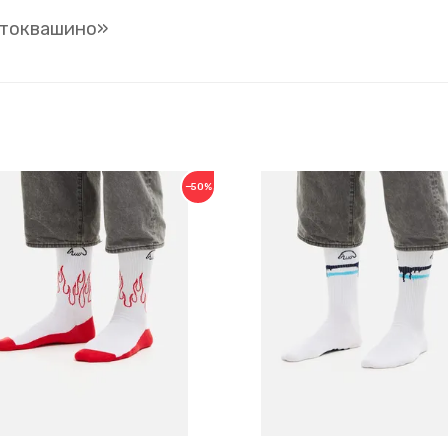
стоквашино»
−50%