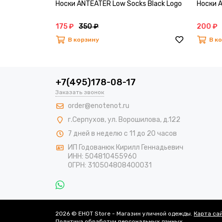
Носки ANTEATER Low Socks Black Logo
Носки A
175 ₽
350 ₽
200 ₽
В корзину
В к
+7(495)178-08-17
Заказать звонок
order@enotenot.ru
г.Серпухов, ул. Ворошилова, д.122
7 дней в неделю с 11 до 20 часов
ИП Годованюк Кирилл Геннадьевич
ИНН: 504810455960
ОГРН: 310504808400031
2026 © EHOT Store - Магазин уличной одежды.
Карта са
Политика обработки персональных данных