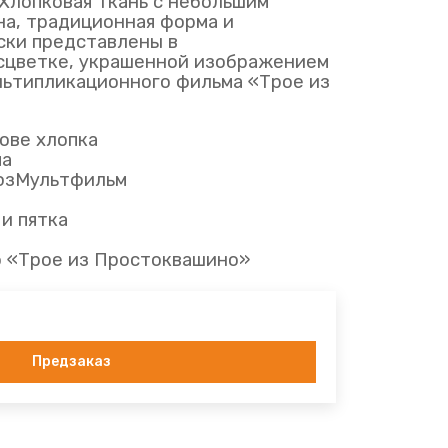
Хлопковая ткань с небольшим
а, традиционная форма и
ски представлены в
сцветке, украшенной изображением
ультипликационного фильма «Трое из
нове хлопка
ма
оюзМультфильм
 и пятка
ф «Трое из Простоквашино»
Предзаказ