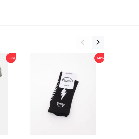
−50%
−50%