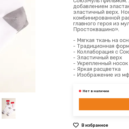
СоюзМультфильмом. 
добавлением эластан
эластичный верх. Но
комбинированной ра
главного героя из м
Простоквашино».
- Мягкая ткань на ос
- Традиционная фор
- Коллаборация с С
- Эластичный верх
- Укрепленный носок
- Яркая расцветка
- Изображение из м
В избранное