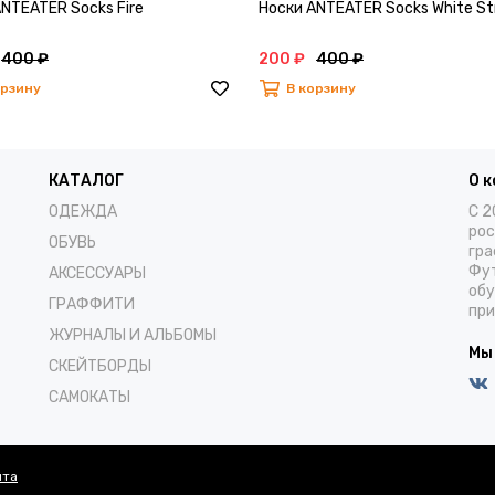
NTEATER Socks Fire
Носки ANTEATER Socks White St
400 ₽
200 ₽
400 ₽
орзину
В корзину
КАТАЛОГ
О 
ОДЕЖДА
С 2
рос
ОБУВЬ
гра
Фут
АКСЕССУАРЫ
обу
ГРАФФИТИ
при
ЖУРНАЛЫ И АЛЬБОМЫ
Мы
СКЕЙТБОРДЫ
САМОКАТЫ
йта