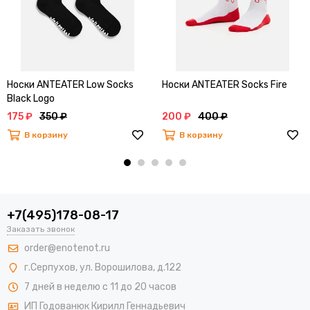
Носки ANTEATER Low Socks
Носки ANTEATER Socks Fire
Black Logo
175 ₽
350 ₽
200 ₽
400 ₽
В корзину
В корзину
+7(495)178-08-17
Заказать звонок
order@enotenot.ru
г.Серпухов, ул. Ворошилова, д.122
7 дней в неделю с 11 до 20 часов
ИП Годованюк Кирилл Геннадьевич