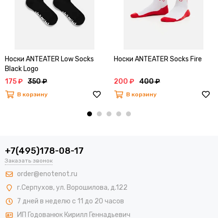
Носки ANTEATER Low Socks
Носки ANTEATER Socks Fire
Black Logo
175 ₽
350 ₽
200 ₽
400 ₽
В корзину
В корзину
+7(495)178-08-17
Заказать звонок
order@enotenot.ru
г.Серпухов, ул. Ворошилова, д.122
7 дней в неделю с 11 до 20 часов
ИП Годованюк Кирилл Геннадьевич