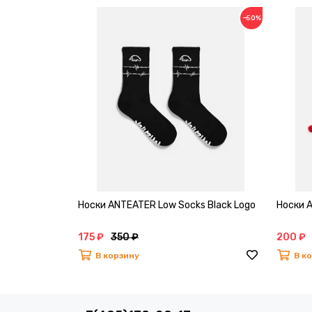
−50%
Носки ANTEATER Low Socks Black Logo
Носки A
175 ₽
350 ₽
200 ₽
В корзину
В к