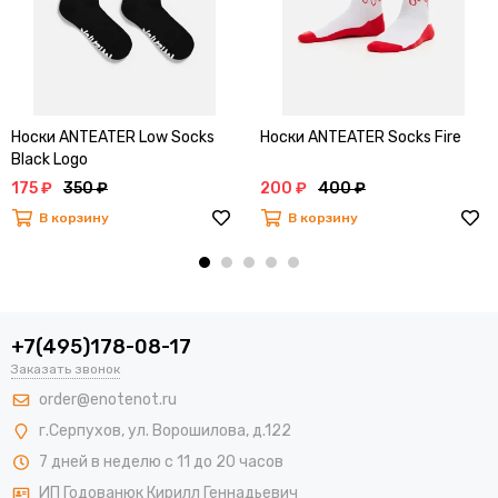
Носки ANTEATER Low Socks
Носки ANTEATER Socks Fire
Black Logo
175 ₽
350 ₽
200 ₽
400 ₽
В корзину
В корзину
+7(495)178-08-17
Заказать звонок
order@enotenot.ru
г.Серпухов, ул. Ворошилова, д.122
7 дней в неделю с 11 до 20 часов
ИП Годованюк Кирилл Геннадьевич