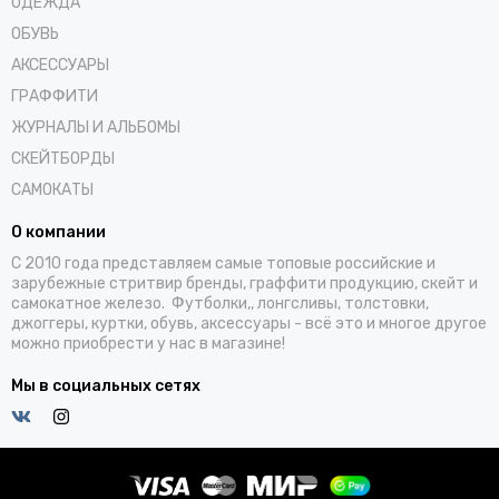
ОДЕЖДА
ОБУВЬ
АКСЕССУАРЫ
ГРАФФИТИ
ЖУРНАЛЫ И АЛЬБОМЫ
СКЕЙТБОРДЫ
САМОКАТЫ
О компании
С 2010 года представляем самые топовые российские и
зарубежные стритвир бренды, граффити продукцию, скейт и
самокатное железо. Футболки,, лонгсливы, толстовки,
джоггеры, куртки, обувь, аксессуары - всё это и многое другое
можно приобрести у нас в магазине!
Мы в социальных сетях