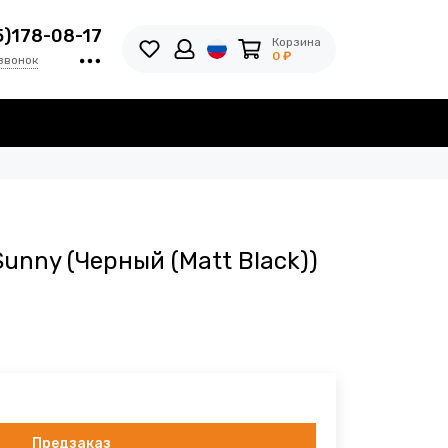
5)178-08-17
Корзина
0 ₽
звонок
unny (Черный (Matt Black))
Предзаказ