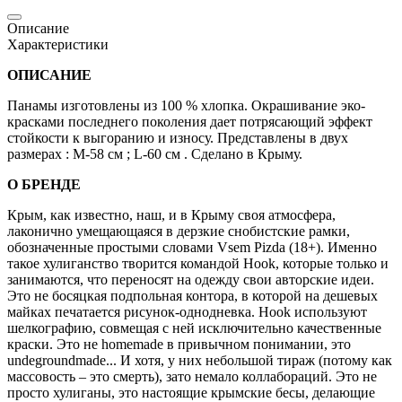
Описание
Характеристики
ОПИСАНИЕ
Панамы изготовлены из 100 % хлопка. Окрашивание эко-
красками последнего поколения дает потрясающий эффект
стойкости к выгоранию и износу. Представлены в двух
размерах : М-58 см ; L-60 cм . Сделано в Крыму.
О БРЕНДЕ
Крым, как известно, наш, и в Крыму своя атмосфера,
лаконично умещающаяся в дерзкие снобистские рамки,
обозначенные простыми словами Vsem Pizda (18+). Именно
такое хулиганство творится командой Hооk, которые только и
занимаются, что переносят на одежду свои авторские идеи.
Это не босяцкая подпольная контора, в которой на дешевых
майках печатается рисунок-однодневка. Hook используют
шелкографию, совмещая с ней исключительно качественные
краски. Это не homemade в привычном понимании, это
undegroundmade... И хотя, у них небольшой тираж (потому как
массовость – это смерть), зато немало коллабораций. Это не
просто хулиганы, это настоящие крымские бесы, делающие