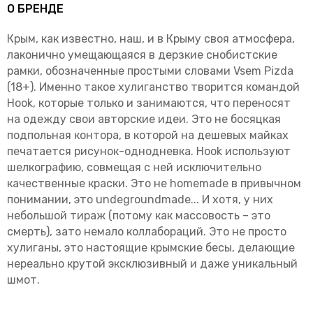
О БРЕНДЕ
Крым, как известно, наш, и в Крыму своя атмосфера,
лаконично умещающаяся в дерзкие снобистские
рамки, обозначенные простыми словами Vsem Pizda
(18+). Именно такое хулиганство творится командой
Hооk, которые только и занимаются, что переносят
на одежду свои авторские идеи. Это не босяцкая
подпольная контора, в которой на дешевых майках
печатается рисунок-однодневка. Hook используют
шелкографию, совмещая с ней исключительно
качественные краски. Это не homemade в привычном
понимании, это undegroundmade... И хотя, у них
небольшой тираж (потому как массовость – это
смерть), зато немало коллабораций. Это не просто
хулиганы, это настоящие крымские бесы, делающие
нереально крутой эксклюзивный и даже уникальный
шмот.