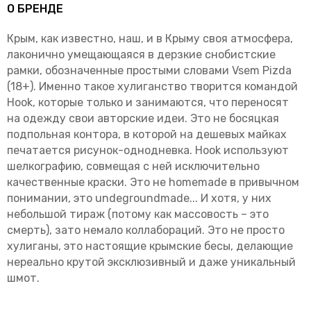
О БРЕНДЕ
Крым, как известно, наш, и в Крыму своя атмосфера,
лаконично умещающаяся в дерзкие снобистские
рамки, обозначенные простыми словами Vsem Pizda
(18+). Именно такое хулиганство творится командой
Hооk, которые только и занимаются, что переносят
на одежду свои авторские идеи. Это не босяцкая
подпольная контора, в которой на дешевых майках
печатается рисунок-однодневка. Hook используют
шелкографию, совмещая с ней исключительно
качественные краски. Это не homemade в привычном
понимании, это undegroundmade... И хотя, у них
небольшой тираж (потому как массовость – это
смерть), зато немало коллабораций. Это не просто
хулиганы, это настоящие крымские бесы, делающие
нереально крутой эксклюзивный и даже уникальный
шмот.