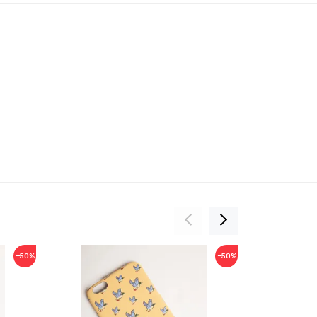
−50%
−50%