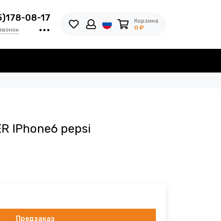
5)178-08-17
Корзина
0 ₽
звонок
R IPhone6 pepsi
Предзаказ