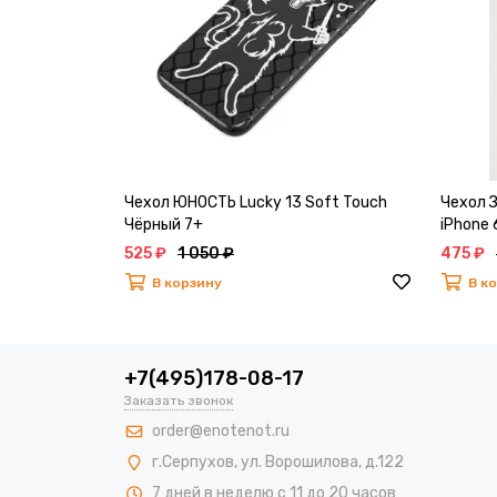
Чехол ЮНОСТЬ Lucky 13 Soft Touch
Чехол 
Чёрный 7+
iPhone 
525 ₽
1 050 ₽
475 ₽
В корзину
В к
+7(495)178-08-17
Заказать звонок
order@enotenot.ru
г.Серпухов, ул. Ворошилова, д.122
7 дней в неделю с 11 до 20 часов