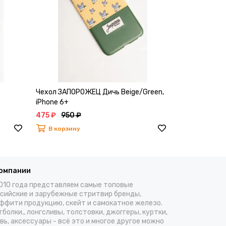
Чехол ЗАПОРОЖЕЦ Дичь Beige/Green,
Чехол ЗАПОР
iPhone 6+
Brown iPhone
475 ₽
950 ₽
475 ₽
950 ₽
В корзину
В корзину
компании
010 года представляем самые топовые
сийские и зарубежные стритвир бренды,
ффити продукцию, скейт и самокатное железо.
болки,, лонгсливы, толстовки, джоггеры, куртки,
вь, аксессуары - всё это и многое другое можно