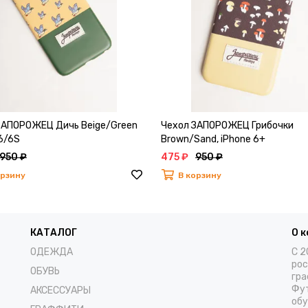
ЗАПОРОЖЕЦ Дичь Beige/Green
Чехол ЗАПОРОЖЕЦ Грибочки
6/6S
Brown/Sand, iPhone 6+
950 ₽
475 ₽
950 ₽
орзину
В корзину
КАТАЛОГ
О 
ОДЕЖДА
С 2
рос
ОБУВЬ
гра
Фут
АКСЕССУАРЫ
обу