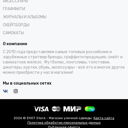
АКСЕССУАРЫ
ГРАФФИТИ
ЖУРНАЛЫ И АЛЬБОМЫ
СКЕЙТБОРДЫ
САМОКАТЫ
О компании
С 2010 года представляем самые топовые российские и
зарубежные стритвир бренды, граффити продукцию, скейт и
самокатное железо. Футболки,, лонгсливы, толстовки,
джоггеры, куртки, обувь, аксессуары - всё это и многое другое
можно приобрести у нас в магазине!
Мы в социальных сетях
2026 © EHOT Store - Магазин уличной одежды.
Карта сайта
Политика обработки персональных данных
Публичная оферта