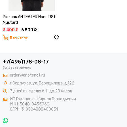
Рюкзак ANTEATER Nano RSt
Mustard
3 400 ₽
6 800 ₽
В корзину
+7(495)178-08-17
Заказать звонок
order@enotenot.ru
г.Серпухов, ул. Ворошилова, д.122
7 дней в неделю с 11 до 20 часов
ИП Годованюк Кирилл Геннадьевич
ИНН: 504810455960
ОГРН: 310504808400031