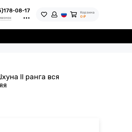
5)178-08-17
Корзина
0 ₽
звонок
хуна II ранга вся
яя