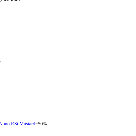
е
−50%