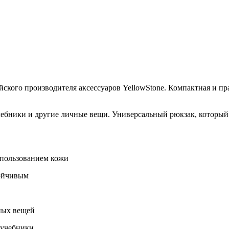
йского производителя аксессуаров YellowStone. Компактная и п
ебники и другие личные вещи. Универсальный рюкзак, который и
спользованием кожи
тойчивым
ных вещей
 учебники