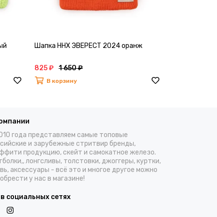
ый
Шапка ННХ ЭВЕРЕСТ 2024 оранж
Шапка ННХ Э
825 ₽
1 650 ₽
825 ₽
1 650
В корзину
В корзину
компании
010 года представляем самые топовые
сийские и зарубежные стритвир бренды,
ффити продукцию, скейт и самокатное железо.
болки,, лонгсливы, толстовки, джоггеры, куртки,
вь, аксессуары - всё это и многое другое можно
обрести у нас в магазине!
 в социальных сетях