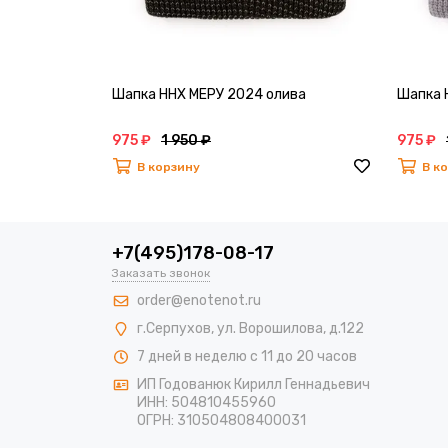
Шапка ННХ МЕРУ 2024 олива
Шапка 
975 ₽
1 950 ₽
975 ₽
В корзину
В к
+7(495)178-08-17
Заказать звонок
order@enotenot.ru
г.Серпухов, ул. Ворошилова, д.122
7 дней в неделю с 11 до 20 часов
ИП Годованюк Кирилл Геннадьевич
ИНН: 504810455960
ОГРН: 310504808400031