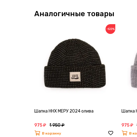
Аналогичные товары
−50%
Шапка ННХ МЕРУ 2024 олива
Шапка 
975 ₽
1 950 ₽
975 ₽
В корзину
В к