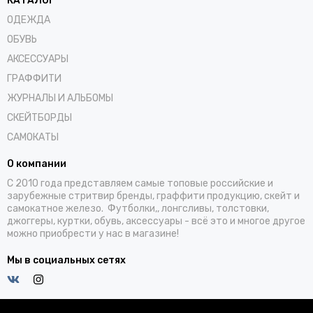
КАТАЛОГ
ОДЕЖДА
ОБУВЬ
АКСЕССУАРЫ
ГРАФФИТИ
ЖУРНАЛЫ И АЛЬБОМЫ
СКЕЙТБОРДЫ
САМОКАТЫ
О компании
С 2010 года представляем самые топовые российские и
зарубежные стритвир бренды, граффити продукцию, скейт и
самокатное железо. Футболки,, лонгсливы, толстовки,
джоггеры, куртки, обувь, аксессуары - всё это и многое другое
можно приобрести у нас в магазине!
Мы в социальных сетях