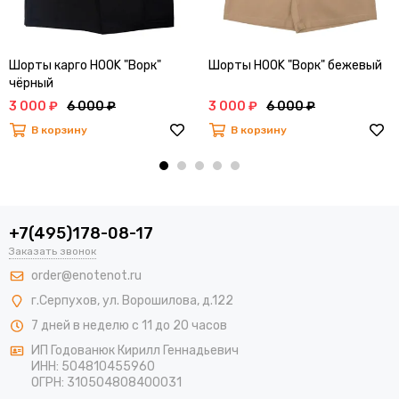
Шорты карго HOOK "Ворк"
Шорты HOOK "Ворк" бежевый
чёрный
3 000 ₽
6 000 ₽
3 000 ₽
6 000 ₽
В корзину
В корзину
+7(495)178-08-17
Заказать звонок
order@enotenot.ru
г.Серпухов, ул. Ворошилова, д.122
7 дней в неделю с 11 до 20 часов
ИП Годованюк Кирилл Геннадьевич
ИНН: 504810455960
ОГРН: 310504808400031