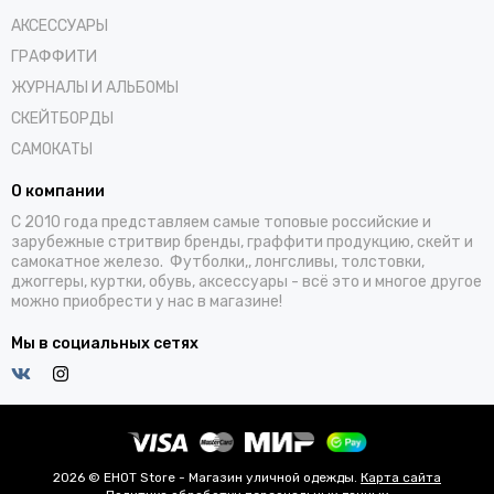
АКСЕССУАРЫ
ГРАФФИТИ
ЖУРНАЛЫ И АЛЬБОМЫ
СКЕЙТБОРДЫ
САМОКАТЫ
О компании
С 2010 года представляем самые топовые российские и
зарубежные стритвир бренды, граффити продукцию, скейт и
самокатное железо. Футболки,, лонгсливы, толстовки,
джоггеры, куртки, обувь, аксессуары - всё это и многое другое
можно приобрести у нас в магазине!
Мы в социальных сетях
2026 © EHOT Store - Магазин уличной одежды.
Карта сайта