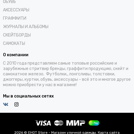
ОБУВЬ
АКСЕССУАРЫ
ГРАФФИТИ
ЖУРНАЛЫ И АЛЬБОМЫ
СКЕЙТБОРДЫ
САМОКАТЫ
О компании
С 2010 года представляем самые топовые российские и
зарубежные стритвир бренды, граффити продукцию, скейт и
самокатное железо. Футболки,, лонгсливы, толстовки,
джоггеры, куртки, обувь, аксессуары - всё это и многое другое
можно приобрести у нас в магазине!
Мы в социальных сетях
2026 © EHOT Store - Магазин уличной одежды.
Карта сайта