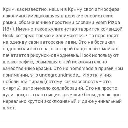
Крым, как известно, наш, и в Крыму своя атмосфера,
лаконично умещающаяся в дерзкие снобистские
рамки, обозначенные простыми словами Vsem Pizda
(18+). Именно такое хулиганство творится командой
Hооk, которые только и занимаются, что переносят
на одежду свои авторские идеи. Это не босяцкая
подпольная контора, в которой на дешевых майках
печатается рисунок-однодневка. Hook используют
шелкографию, совмещая с ней исключительно
качественные краски. Это не homemade в привычном
понимании, это undegroundmade... И хотя, у них
небольшой тираж (потому как массовость – это
смерть), зато немало коллабораций. Это не просто
хулиганы, это настоящие крымские бесы, делающие
нереально крутой эксклюзивный и даже уникальный
шмот.