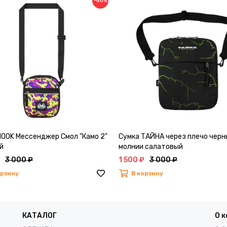
−50%
HOOK Мессенджер Смол "Камо 2"
Сумка ТАЙНА через плечо черн
й
молнии салатовый
3 000 ₽
1 500 ₽
3 000 ₽
орзину
В корзину
КАТАЛОГ
О 