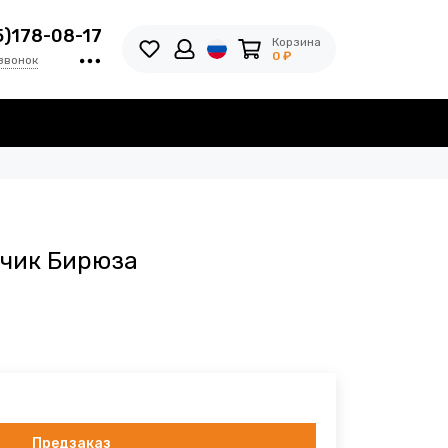
5)178-08-17
Корзина
0 ₽
звонок
чик Бирюза
Предзаказ