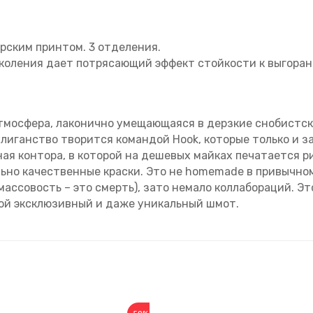
орским принтом. 3 отделения.
коления дает потрясающий эффект стойкости к выгорани
 атмосфера, лаконично умещающаяся в дерзкие снобистс
хулиганство творится командой Hооk, которые только и 
ная контора, в которой на дешевых майках печатается 
ьно качественные краски. Это не homemade в привычном
массовость – это смерть), зато немало коллабораций. Э
ой эксклюзивный и даже уникальный шмот.