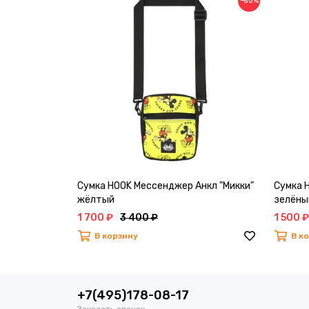
−50%
Сумка HOOK Мессенджер Анкл "Микки"
Сумка 
жёлтый
зелёны
1 700 ₽
3 400 ₽
1 500 ₽
В корзину
В к
+7(495)178-08-17
Заказать звонок