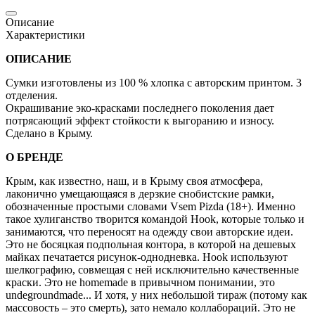
Описание
Характеристики
ОПИСАНИЕ
Сумки изготовлены из 100 % хлопка с авторским принтом. 3
отделения.
Окрашивание эко-красками последнего поколения дает
потрясающий эффект стойкости к выгоранию и износу.
Сделано в Крыму.
О БРЕНДЕ
Крым, как известно, наш, и в Крыму своя атмосфера,
лаконично умещающаяся в дерзкие снобистские рамки,
обозначенные простыми словами Vsem Pizda (18+). Именно
такое хулиганство творится командой Hооk, которые только и
занимаются, что переносят на одежду свои авторские идеи.
Это не босяцкая подпольная контора, в которой на дешевых
майках печатается рисунок-однодневка. Hook используют
шелкографию, совмещая с ней исключительно качественные
краски. Это не homemade в привычном понимании, это
undegroundmade... И хотя, у них небольшой тираж (потому как
массовость – это смерть), зато немало коллабораций. Это не