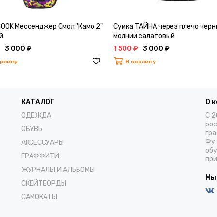
HOOK Мессенджер Смол "Камо 2"
Сумка ТАЙНА через плечо черн
й
молнии салатовый
3 000 ₽
1 500 ₽
3 000 ₽
орзину
В корзину
КАТАЛОГ
О 
ОДЕЖДА
С 2
рос
ОБУВЬ
гра
Фут
АКСЕССУАРЫ
обу
ГРАФФИТИ
при
ЖУРНАЛЫ И АЛЬБОМЫ
Мы
СКЕЙТБОРДЫ
САМОКАТЫ