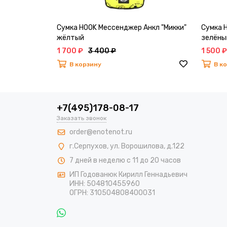
Сумка HOOK Мессенджер Анкл "Микки"
Сумка 
жёлтый
зелёны
1 700 ₽
3 400 ₽
1 500 ₽
В корзину
В к
+7(495)178-08-17
Заказать звонок
order@enotenot.ru
г.Серпухов, ул. Ворошилова, д.122
7 дней в неделю с 11 до 20 часов
ИП Годованюк Кирилл Геннадьевич
ИНН: 504810455960
ОГРН: 310504808400031