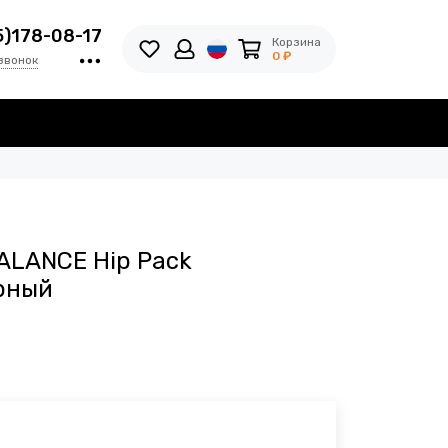
5)178-08-17
Корзина
0 ₽
звонок
ALANCE Hip Pack
рный