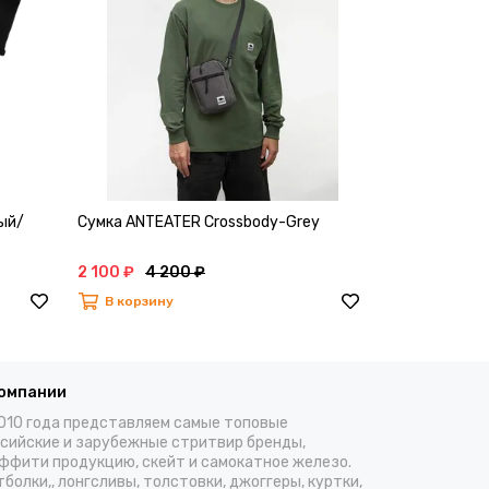
ый/
Сумка ANTEATER Crossbody-Grey
Сумка через 
молнии фиол
2 100 ₽
4 200 ₽
1 500 ₽
3 0
В корзину
В корзину
компании
010 года представляем самые топовые
сийские и зарубежные стритвир бренды,
ффити продукцию, скейт и самокатное железо.
болки,, лонгсливы, толстовки, джоггеры, куртки,