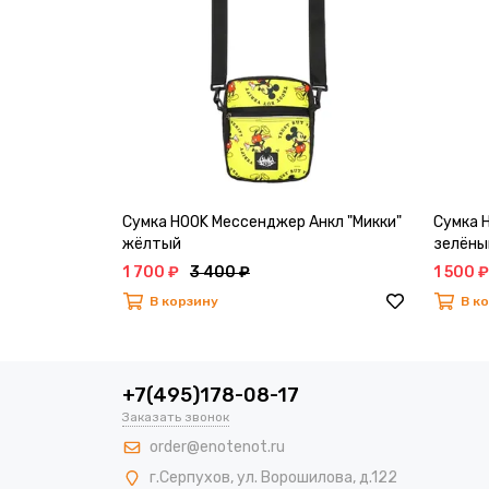
Сумка HOOK Мессенджер Анкл "Микки"
Сумка 
жёлтый
зелёны
1 700 ₽
3 400 ₽
1 500 ₽
В корзину
В к
+7(495)178-08-17
Заказать звонок
order@enotenot.ru
г.Серпухов, ул. Ворошилова, д.122