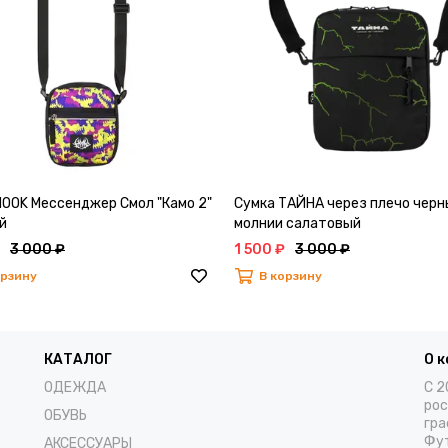
HOOK Мессенджер Смол "Камо 2"
Сумка ТАЙНА через плечо черн
й
молнии салатовый
3 000 ₽
1 500 ₽
3 000 ₽
орзину
В корзину
КАТАЛОГ
О 
ОДЕЖДА
С 2
рос
ОБУВЬ
гра
Фут
АКСЕССУАРЫ